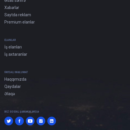
Əsas səhifə
Xəbərlər
Saytda reklam
Premium elanlar
ELANLAR
İş elanları
İş axtaranlar
FAYDALI MƏLUMAT
Haqqımızda
Qaydalar
Əlaqə
BIZ SOSIAL ŞƏBƏKƏLƏRDƏ