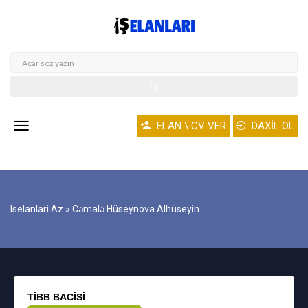
ELAN \ CV VER
DAXİL OL
Iselanlari.az
» Cəmalə Hüseynova Alhüseyin
TIBB BACISI