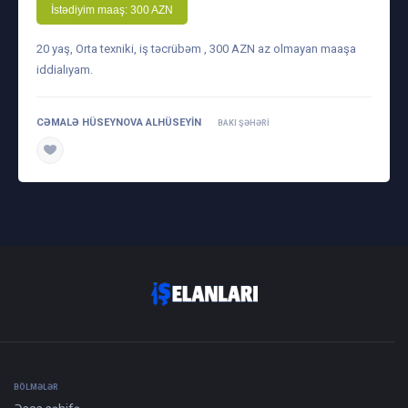
İstədiyim maaş: 300 AZN
20 yaş, Orta texniki, iş təcrübəm , 300 AZN az olmayan maaşa
iddialıyam.
CƏMALƏ HÜSEYNOVA ALHÜSEYIN
BAKI ŞƏHƏRI
daha ətraflı
BÖLMƏLƏR