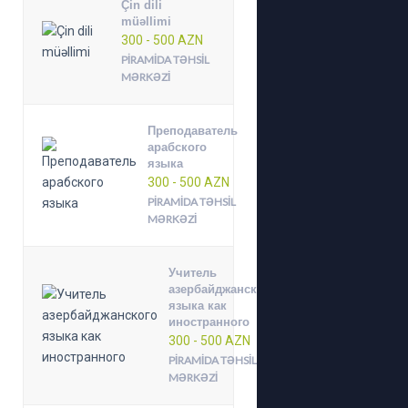
Çin dili
müəllimi
300 - 500 AZN
PIRAMIDA TƏHSIL
MƏRKƏZI
Преподаватель
арабского
языка
300 - 500 AZN
PIRAMIDA TƏHSIL
MƏRKƏZI
Учитель
азербайджанского
языка как
иностранного
300 - 500 AZN
PIRAMIDA TƏHSIL
MƏRKƏZI