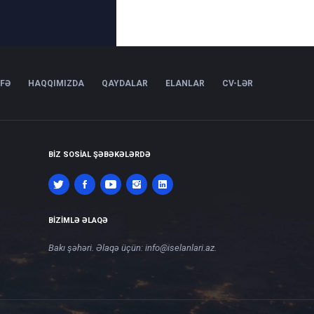
IFƏ
HAQQIMIZDA
QAYDALAR
ELANLAR
CV-LƏR
BIZ SOSIAL ŞƏBƏKƏLƏRDƏ
BIZIMLƏ ƏLAQƏ
Bakı şəhəri. Əlaqə üçün:
info@iselanlari.az
.