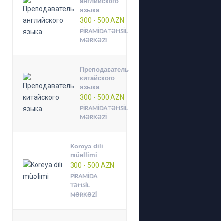
английского
языка
300 - 500 AZN
PIRAMIDA TƏHSIL
MƏRKƏZI
Преподаватель
китайского
языка
300 - 500 AZN
PIRAMIDA TƏHSIL
MƏRKƏZI
Koreya dili
müəllimi
300 - 500 AZN
PIRAMIDA
TƏHSIL
MƏRKƏZI