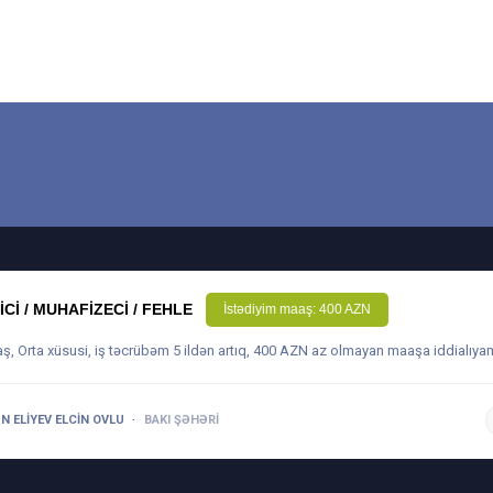
ICI / MUHAFIZECI / FEHLE
İstədiyim maaş: 400 AZN
aş, Orta xüsusi, iş təcrübəm 5 ildən artıq, 400 AZN az olmayan maaşa iddialıya
N ELIYEV ELCIN OVLU
BAKI ŞƏHƏRI