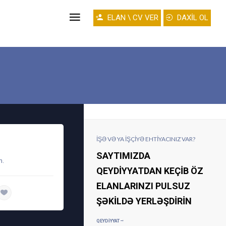
ELAN \ CV VER
DAXİL OL
İŞƏ VƏ YA IŞÇIYƏ EHTIYACINIZ VAR?
SAYTIMIZDA
m.
QEYDIYYATDAN KEÇIB ÖZ
ELANLARINZI PULSUZ
daha ətraflı
ŞƏKILDƏ YERLƏŞDIRIN
QEYDIYYAT