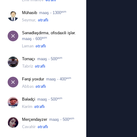
azn
Mühasib
maaş - 1300
Seymur,
ətraflı
Sənədləşdirmə, ofisdaxili işlər.
azn
maaş - 600
Ləman
ətraflı
azn
Tornaçı
maaş - 500
Tabriz
ətraflı
azn
Fərqi yoxdur
maaş - 400
Abbas
ətraflı
azn
Bələdçi
maaş - 500
Kərim
ətraflı
azn
Merçendayzer
maaş - 500
Cəvahir
ətraflı