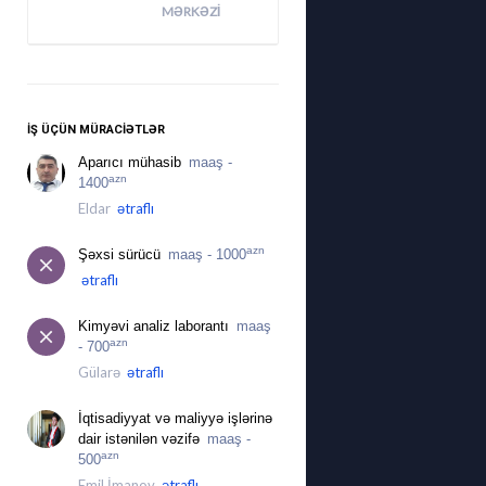
MƏRKƏZI
İŞ ÜÇÜN MÜRACIƏTLƏR
Aparıcı mühasib
maaş -
azn
1400
Eldar
ətraflı
azn
Şəxsi sürücü
maaş - 1000
ətraflı
Kimyəvi analiz laborantı
maaş
azn
- 700
Gülarə
ətraflı
İqtisadiyyat və maliyyə işlərinə
dair istənilən vəzifə
maaş -
azn
500
Emil İmanov
ətraflı