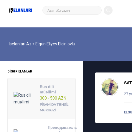
Iselanlari.az
» Elgun Eliyev Elcin ovlu
DIGƏR ELANLAR
SAT
Rus dili
müəllimi
27 y
300 - 500 AZN
PIRAMIDA TƏHSIL
MƏRKƏZI
ELGU
Преподаватель