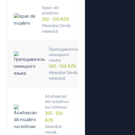
İspan dili
müəllimi
300 - 500 AZN
PIRAMIDA TƏHSIL
MƏRKƏZI
Преподаватель
немецкого
языка
300 - 500 AZN
PIRAMIDA TƏHSIL
MƏRKƏZI
Azərbaycan
dili müəllimi
rus bölməsi
300 - 500
AZN
PIRAMIDA
TƏHSIL