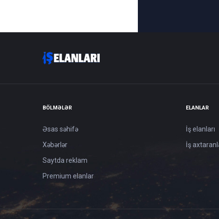
BÖLMƏLƏR
ELANLAR
Əsas səhifə
İş elanları
Xəbərlər
İş axtaranl
Saytda reklam
Premium elanlar