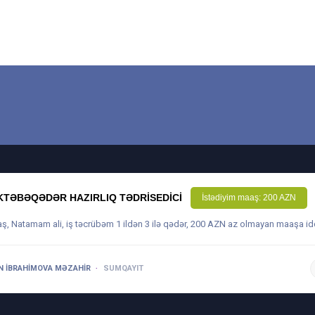
TƏBƏQƏDƏR HAZIRLIQ TƏDRISEDICI
İstədiyim maaş: 200 AZN
aş, Natamam ali, iş təcrübəm 1 ildən 3 ilə qədər, 200 AZN az olmayan maaşa id
N İBRAHIMOVA MƏZAHIR
SUMQAYIT