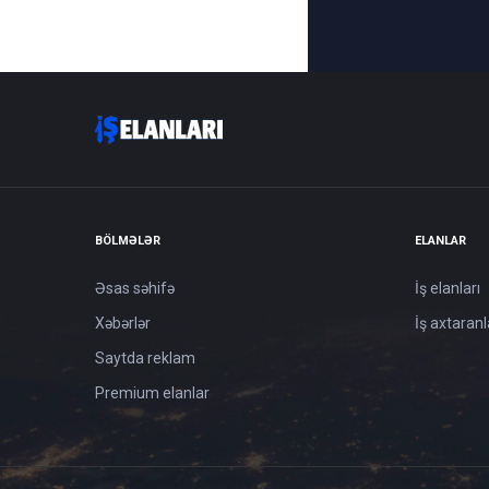
BÖLMƏLƏR
ELANLAR
Əsas səhifə
İş elanları
Xəbərlər
İş axtaranl
Saytda reklam
Premium elanlar