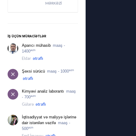
MƏRKƏZI
İŞ ÜÇÜN MÜRACIƏTLƏR
Aparıcı mühasib
maaş -
azn
1400
Eldar
ətraflı
azn
Şəxsi sürücü
maaş - 1000
ətraflı
Kimyəvi analiz laborantı
maaş
azn
- 700
Gülarə
ətraflı
İqtisadiyyat və maliyyə işlərinə
dair istənilən vəzifə
maaş -
azn
500
Emil İmanov
ətraflı