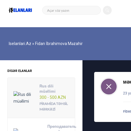
Iselanlari.az
» Fidan İbrahimova Məzahir
DIGƏR ELANLAR
MƏK
Rus dili
müəllimi
23 y
300 - 500 AZN
PIRAMIDA TƏHSIL
MƏRKƏZI
FIDA
Преподаватель