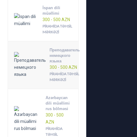
İspan dili
müəllimi
300 - 500 AZN
PIRAMIDA TƏHSIL
MƏRKƏZI
Преподаватель
немецкого
языка
300 - 500 AZN
PIRAMIDA TƏHSIL
MƏRKƏZI
Azərbaycan
dili müəllimi
rus bölməsi
300 - 500
AZN
PIRAMIDA
TƏHSIL