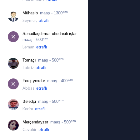
azn
Mühasib
maaş - 1300
Seymur,
ətraflı
Sənədləşdirmə, ofisdaxili işlər.
azn
maaş - 600
Ləman
ətraflı
azn
Tornaçı
maaş - 500
Tabriz
ətraflı
azn
Fərqi yoxdur
maaş - 400
Abbas
ətraflı
azn
Bələdçi
maaş - 500
Kərim
ətraflı
azn
Merçendayzer
maaş - 500
Cəvahir
ətraflı