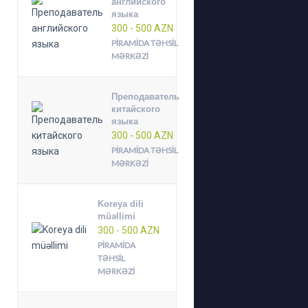
английского
языка
300 - 500 AZN
PIRAMIDA TƏHSIL
MƏRKƏZI
Преподаватель
китайского
языка
300 - 500 AZN
PIRAMIDA TƏHSIL
MƏRKƏZI
Koreya dili
müəllimi
300 - 500 AZN
PIRAMIDA
TƏHSIL
MƏRKƏZI