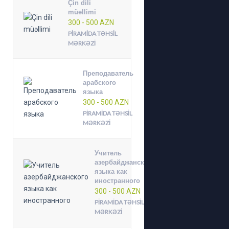
Çin dili
müəllimi
300 - 500 AZN
PIRAMIDA TƏHSIL
MƏRKƏZI
Преподаватель
арабского
языка
300 - 500 AZN
PIRAMIDA TƏHSIL
MƏRKƏZI
Учитель
азербайджанского
языка как
иностранного
300 - 500 AZN
PIRAMIDA TƏHSIL
MƏRKƏZI