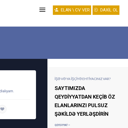
ELAN \ CV VER
DAXİL OL
İŞƏ VƏ YA IŞÇIYƏ EHTIYACINIZ VAR?
SAYTIMIZDA
dialıyam.
QEYDIYYATDAN KEÇIB ÖZ
ELANLARINZI PULSUZ
daha ətraflı
ŞƏKILDƏ YERLƏŞDIRIN
QEYDIYYAT