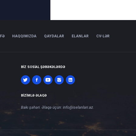
IFƏ
HAQQIMIZDA
QAYDALAR
ELANLAR
CV-LƏR
BIZ SOSIAL ŞƏBƏKƏLƏRDƏ
BIZIMLƏ ƏLAQƏ
Bakı şəhəri. Əlaqə üçün:
info@iselanlari.az
.