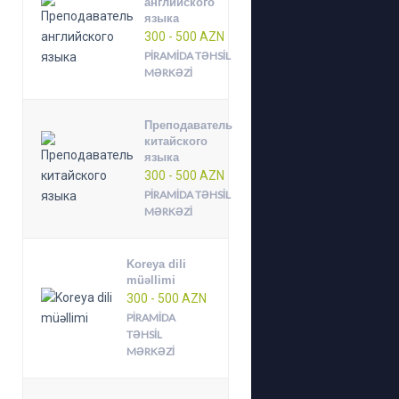
английского
языка
300 - 500 AZN
PIRAMIDA TƏHSIL
MƏRKƏZI
Преподаватель
китайского
языка
300 - 500 AZN
PIRAMIDA TƏHSIL
MƏRKƏZI
Koreya dili
müəllimi
300 - 500 AZN
PIRAMIDA
TƏHSIL
MƏRKƏZI