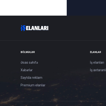
BÖLMƏLƏR
ELANLAR
Əsas səhifə
İş elanları
Xəbərlər
İş axtaranl
Saytda reklam
Premium elanlar