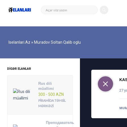
Iselanlari.az
» Muradov Soltan Qalib oglu
DIGƏR ELANLAR
KAS
Rus dili
müəllimi
27 y
300 - 500 AZN
PIRAMIDA TƏHSIL
MƏRKƏZI
MURA
Преподаватель