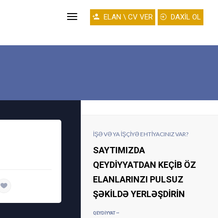
ELAN \ CV VER
DAXİL OL
İŞƏ VƏ YA IŞÇIYƏ EHTIYACINIZ VAR?
SAYTIMIZDA
QEYDIYYATDAN KEÇIB ÖZ
ELANLARINZI PULSUZ
daha ətraflı
ŞƏKILDƏ YERLƏŞDIRIN
QEYDIYYAT