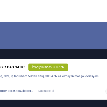
SIR BAŞ SATICI
İstədiyim maaş: 300 AZN
aş, Orta, iş təcrübəm 5 ildən artıq, 300 AZN az olmayan maaşa iddialıyam.
DOV SOLTAN QALIB OGLU
BAKI ŞƏHƏRI