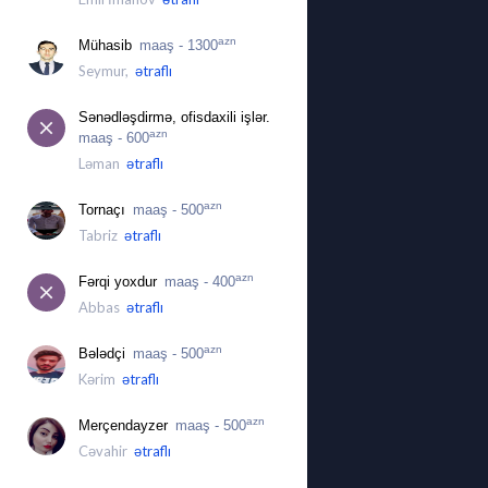
azn
Mühasib
maaş - 1300
Seymur,
ətraflı
Sənədləşdirmə, ofisdaxili işlər.
azn
maaş - 600
Ləman
ətraflı
azn
Tornaçı
maaş - 500
Tabriz
ətraflı
azn
Fərqi yoxdur
maaş - 400
Abbas
ətraflı
azn
Bələdçi
maaş - 500
Kərim
ətraflı
azn
Merçendayzer
maaş - 500
Cəvahir
ətraflı