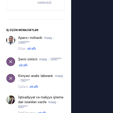
MƏRKƏZI
İŞ ÜÇÜN MÜRACIƏTLƏR
Aparıcı mühasib
maaş -
azn
1400
Eldar
ətraflı
azn
Şəxsi sürücü
maaş - 1000
ətraflı
Kimyəvi analiz laborantı
maaş
azn
- 700
Gülarə
ətraflı
İqtisadiyyat və maliyyə işlərinə
dair istənilən vəzifə
maaş -
azn
500
Emil İmanov
ətraflı