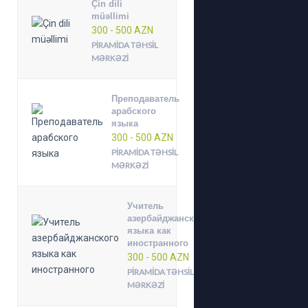
Çin dili
müəllimi
300 - 500 AZN
PIRAMIDA TƏHSIL
MƏRKƏZI
Преподаватель
арабского
языка
300 - 500 AZN
PIRAMIDA TƏHSIL
MƏRKƏZI
Учитель
азербайджанского
языка как
иностранного
300 - 500 AZN
PIRAMIDA TƏHSIL
MƏRKƏZI