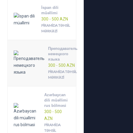
İspan dili
müəllimi
300 - 500 AZN
PIRAMIDA TƏHSIL
MƏRKƏZI
Преподаватель
немецкого
языка
300 - 500 AZN
PIRAMIDA TƏHSIL
MƏRKƏZI
Azərbaycan
dili müəllimi
rus bölməsi
300 - 500
AZN
PIRAMIDA
TƏHSIL