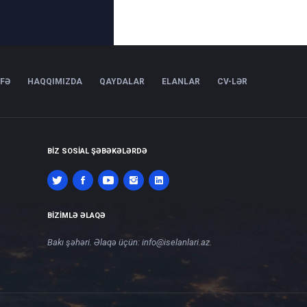
IFƏ
HAQQIMIZDA
QAYDALAR
ELANLAR
CV-LƏR
BIZ SOSIAL ŞƏBƏKƏLƏRDƏ
BIZIMLƏ ƏLAQƏ
Bakı şəhəri. Əlaqə üçün:
info@iselanlari.az
.