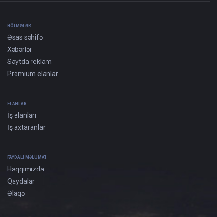
BÖLMƏLƏR
Əsas səhifə
Xəbərlər
Saytda reklam
Premium elanlar
ELANLAR
İş elanları
İş axtaranlar
FAYDALI MƏLUMAT
Haqqımızda
Qaydalar
Əlaqə