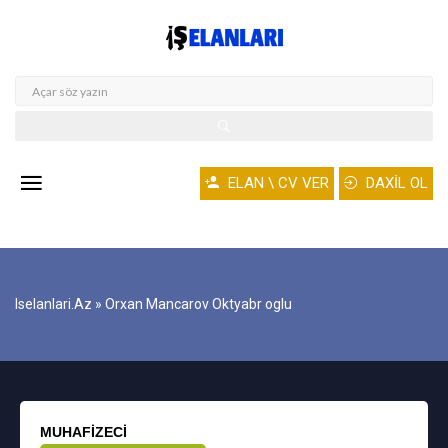
ELAN \ CV VER
DAXİL OL
Iselanlari.az
» Orxan Mancarov Oktyabr oglu
MUHAFIZECI