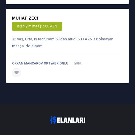
MUHAFIZECI
İstədiyim maaş: 500 AZN
35 yaş, Orta, iş təcrübəm 5 ildən artıq, 500 AZN az olmayan
maaşa iddialıyam.
ORXAN MANCAROV OKTYABR OGLU
QUBA
daha ətraflı