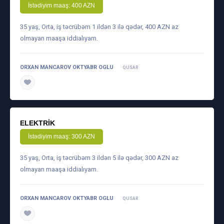
İstədiyim maaş: 400 AZN
35 yaş, Orta, iş təcrübəm 1 ildən 3 ilə qədər, 400 AZN az
olmayan maaşa iddialıyam.
ORXAN MANCAROV OKTYABR OGLU
QUSAR
daha ətraflı
ELEKTRIK
İstədiyim maaş: 300 AZN
35 yaş, Orta, iş təcrübəm 3 ildən 5 ilə qədər, 300 AZN az
olmayan maaşa iddialıyam.
ORXAN MANCAROV OKTYABR OGLU
QUSAR
daha ətraflı