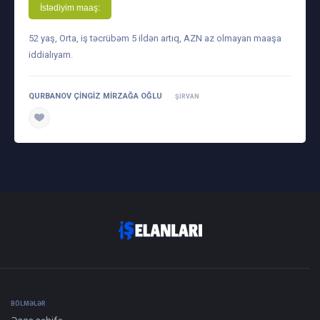
İstədiyim maaş:
52 yaş, Orta, iş təcrübəm 5 ildən artıq, AZN az olmayan maaşa
iddialıyam.
QURBANOV ÇINGIZ MIRZAĞA OĞLU
ŞIRVAN
daha ətraflı
BÖLMƏLƏR