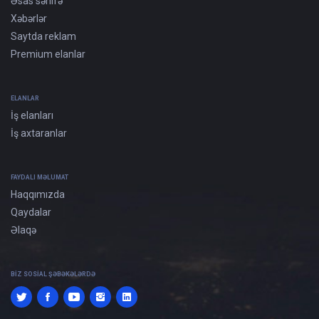
Əsas səhifə
Xəbərlər
Saytda reklam
Premium elanlar
ELANLAR
İş elanları
İş axtaranlar
FAYDALI MƏLUMAT
Haqqımızda
Qaydalar
Əlaqə
BIZ SOSIAL ŞƏBƏKƏLƏRDƏ