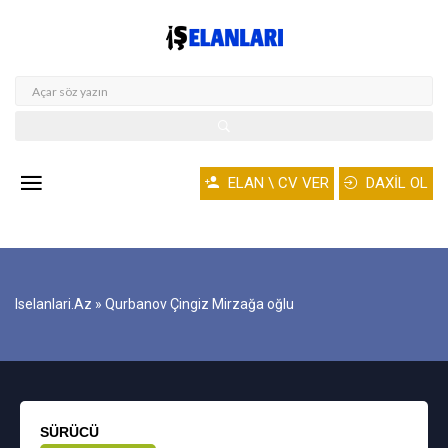
ELAN \ CV VER
DAXİL OL
Iselanlari.az
» Qurbanov Çingiz Mirzağa oğlu
SÜRÜCÜ