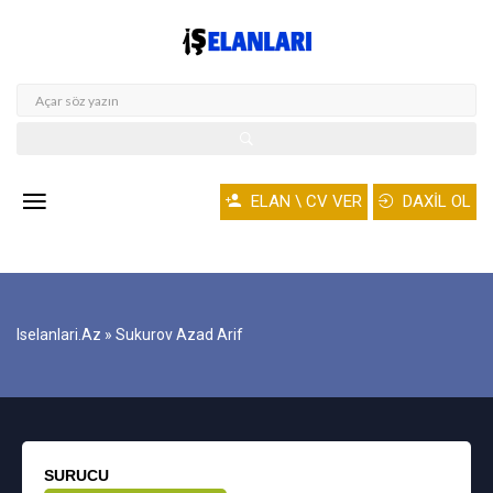
ELAN \ CV VER
DAXİL OL
Iselanlari.az
» Sukurov Azad Arif
SURUCU