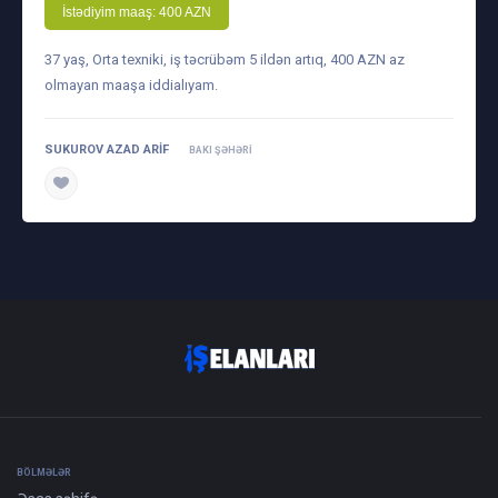
İstədiyim maaş: 400 AZN
37 yaş, Orta texniki, iş təcrübəm 5 ildən artıq, 400 AZN az
olmayan maaşa iddialıyam.
SUKUROV AZAD ARIF
BAKI ŞƏHƏRI
daha ətraflı
BÖLMƏLƏR