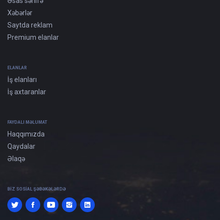
Əsas səhifə
Xəbərlər
Saytda reklam
Premium elanlar
ELANLAR
İş elanları
İş axtaranlar
FAYDALI MƏLUMAT
Haqqımızda
Qaydalar
Əlaqə
BIZ SOSIAL ŞƏBƏKƏLƏRDƏ