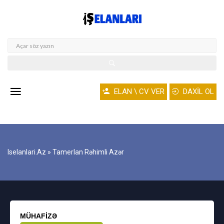
ELAN \ CV VER
DAXİL OL
Iselanlari.az
» Tamerlan Rəhimli Azər
MÜHAFIZƏ