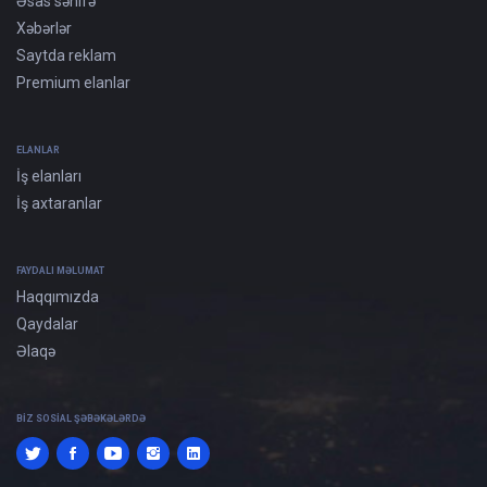
Əsas səhifə
Xəbərlər
Saytda reklam
Premium elanlar
ELANLAR
İş elanları
İş axtaranlar
FAYDALI MƏLUMAT
Haqqımızda
Qaydalar
Əlaqə
BIZ SOSIAL ŞƏBƏKƏLƏRDƏ