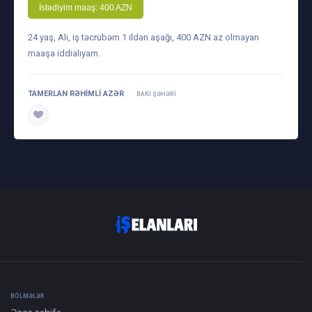
İstədiyim maaş: 400 AZN
24 yaş, Ali, iş təcrübəm 1 ildən aşağı, 400 AZN az olmayan
maaşa iddialıyam.
TAMERLAN RƏHIMLI AZƏR
BAKI ŞƏHƏRI
daha ətraflı
BÖLMƏLƏR