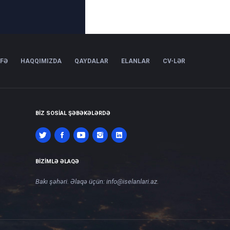
IFƏ
HAQQIMIZDA
QAYDALAR
ELANLAR
CV-LƏR
BIZ SOSIAL ŞƏBƏKƏLƏRDƏ
BIZIMLƏ ƏLAQƏ
Bakı şəhəri. Əlaqə üçün:
info@iselanlari.az
.