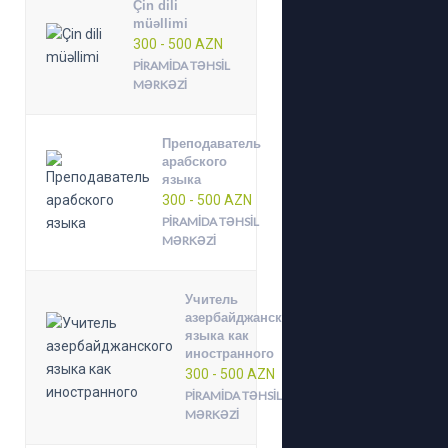
Çin dili
müəllimi
300 - 500 AZN
PIRAMIDA TƏHSIL
MƏRKƏZI
Преподаватель
арабского
языка
300 - 500 AZN
PIRAMIDA TƏHSIL
MƏRKƏZI
Учитель
азербайджанского
языка как
иностранного
300 - 500 AZN
PIRAMIDA TƏHSIL
MƏRKƏZI