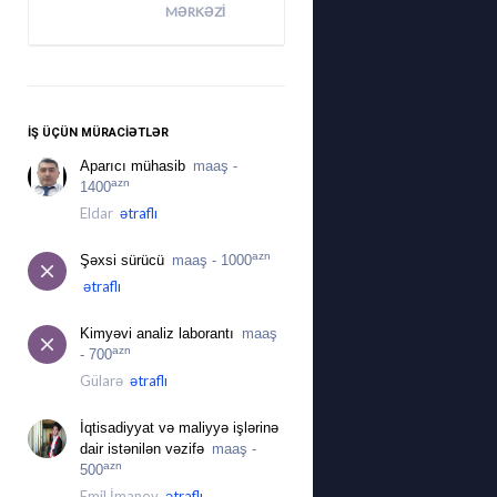
MƏRKƏZI
İŞ ÜÇÜN MÜRACIƏTLƏR
Aparıcı mühasib
maaş -
azn
1400
Eldar
ətraflı
azn
Şəxsi sürücü
maaş - 1000
ətraflı
Kimyəvi analiz laborantı
maaş
azn
- 700
Gülarə
ətraflı
İqtisadiyyat və maliyyə işlərinə
dair istənilən vəzifə
maaş -
azn
500
Emil İmanov
ətraflı