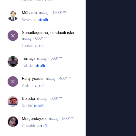
azn
Mühasib
maaş - 1300
Seymur,
ətraflı
Sənədləşdirmə, ofisdaxili işlər.
azn
maaş - 600
Ləman
ətraflı
azn
Tornaçı
maaş - 500
Tabriz
ətraflı
azn
Fərqi yoxdur
maaş - 400
Abbas
ətraflı
azn
Bələdçi
maaş - 500
Kərim
ətraflı
azn
Merçendayzer
maaş - 500
Cəvahir
ətraflı