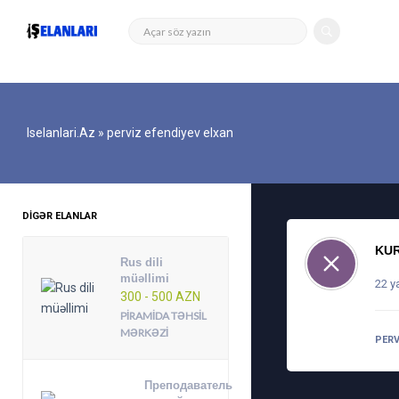
Iselanlari.az
» perviz efendiyev elxan
DIGƏR ELANLAR
KUR
Rus dili
müəllimi
22 y
300 - 500 AZN
PIRAMIDA TƏHSIL
MƏRKƏZI
PERV
Преподаватель