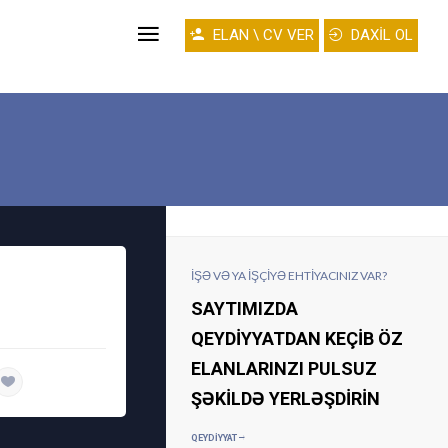
ELAN \ CV VER
DAXİL OL
İŞƏ VƏ YA IŞÇIYƏ EHTIYACINIZ VAR?
SAYTIMIZDA
QEYDIYYATDAN KEÇIB ÖZ
ELANLARINZI PULSUZ
daha ətraflı
ŞƏKILDƏ YERLƏŞDIRIN
QEYDIYYAT