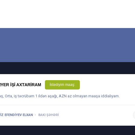
YER IŞI AXTARIRAM
İstədiyim maaş:
aş, Orta, iş təcrübəm 1 ildən aşağı, AZN az olmayan maaşa iddialıyam.
IZ EFENDIYEV ELXAN
BAKI ŞƏHƏRI