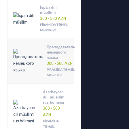
İspan dili
müəllimi
300 - 500 AZN
PIRAMIDA TƏHSIL
MƏRKƏZI
Преподаватель
немецкого
языка
300 - 500 AZN
PIRAMIDA TƏHSIL
MƏRKƏZI
Azərbaycan
dili müəllimi
rus bölməsi
300 - 500
AZN
PIRAMIDA
TƏHSIL