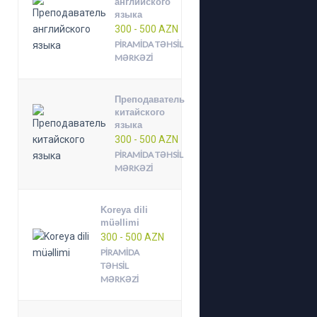
английского
языка
300 - 500 AZN
PIRAMIDA TƏHSIL
MƏRKƏZI
Преподаватель
китайского
языка
300 - 500 AZN
PIRAMIDA TƏHSIL
MƏRKƏZI
Koreya dili
müəllimi
300 - 500 AZN
PIRAMIDA
TƏHSIL
MƏRKƏZI