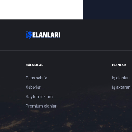
BÖLMƏLƏR
ELANLAR
Əsas səhifə
İş elanları
Xəbərlər
İş axtaranl
Saytda reklam
Premium elanlar